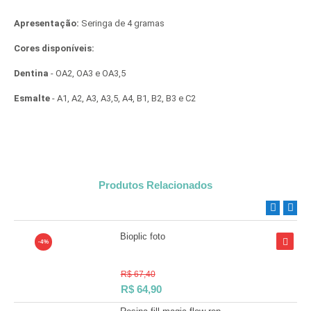
Apresentação:
Seringa de 4 gramas
Cores disponíveis:
Dentina
- OA2, OA3 e OA3,5
Esmalte
- A1, A2, A3, A3,5, A4, B1, B2, B3 e C2
Produtos Relacionados
Bioplic foto
-4%
R$ 67,40
R$
64,90