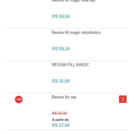
Resina fill magic flow rep
R$
34,60
Resina fill magic ortodontico
R$
59,24
RESINA FILL MAGIC
R$
31,60
Resina llis rep
-25%
R$ 36,90
A partir de
R$
27,60