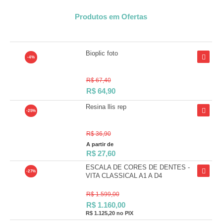
Produtos em Ofertas
Bioplic foto
-4%
R$ 67,40
R$
64,90
Resina llis rep
-25%
R$ 36,90
A partir de
R$
27,60
ESCALA DE CORES DE DENTES -
-27%
VITA CLASSICAL A1 A D4
R$ 1.599,00
R$
1.160,00
R$ 1.125,20
no PIX