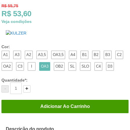
R$ 55,75
R$
53,60
Veja condições
Cor:
A1
A3
A2
A3,5
OA3,5
A4
B1
B2
B3
C2
OA2
C3
I
OA3
OB2
SL
SLO
C4
D3
Quantidade*:
-
+
Adicionar Ao Carrinho
Descrição do produto